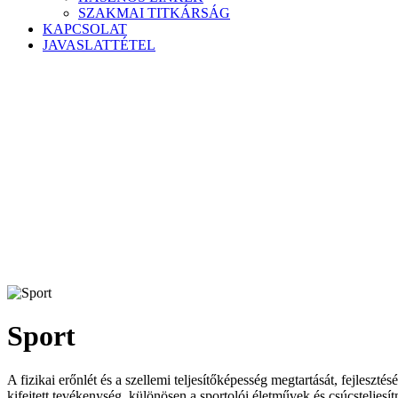
SZAKMAI TITKÁRSÁG
KAPCSOLAT
JAVASLATTÉTEL
Sport
A fizikai erőnlét és a szellemi teljesítőképesség megtartását, fejleszt
kifejtett tevékenység, különösen a sportolói életművek és csúcsteljesí