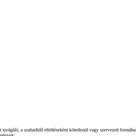
ését szolgáló, a szabadidő eltöltéseként kötetlenül vagy szervezett formá
tmények;