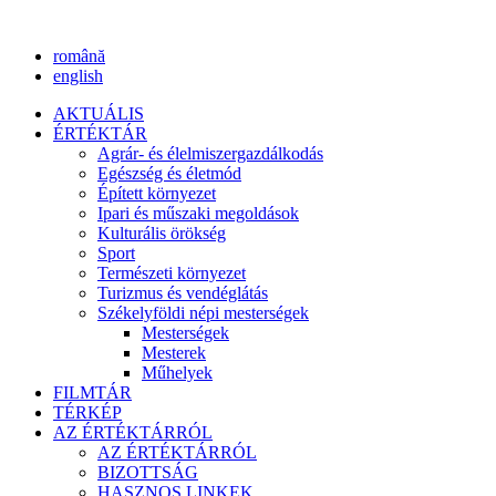
română
english
AKTUÁLIS
ÉRTÉKTÁR
Agrár- és élelmiszergazdálkodás
Egészség és életmód
Épített környezet
Ipari és műszaki megoldások
Kulturális örökség
Sport
Természeti környezet
Turizmus és vendéglátás
Székelyföldi népi mesterségek
Mesterségek
Mesterek
Műhelyek
FILMTÁR
TÉRKÉP
AZ ÉRTÉKTÁRRÓL
AZ ÉRTÉKTÁRRÓL
BIZOTTSÁG
HASZNOS LINKEK